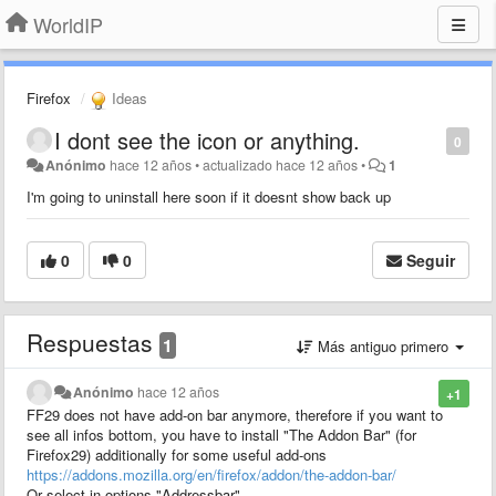
WorldIP
Firefox
Ideas
I dont see the icon or anything.
0
Anónimo
hace 12 años
•
actualizado
hace 12 años
•
1
I'm going to uninstall here soon if it doesnt show back up
0
0
Seguir
Respuestas
1
Más antiguo primero
Anónimo
hace 12 años
+1
FF29 does not have add-on bar anymore, therefore if you want to
see all infos bottom, you have to install "The Addon Bar" (for
Firefox29) additionally for some useful add-ons
https://addons.mozilla.org/en/firefox/addon/the-addon-bar/
Or select in options "Addressbar"