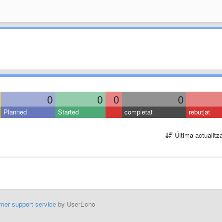
0
0
0
0
Planned
Started
completat
rebutjat
Última actualitz
mer support service
by UserEcho