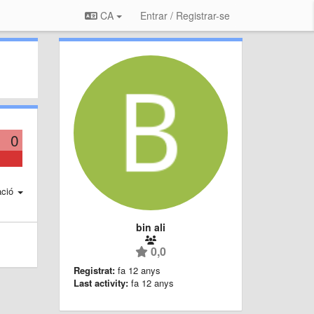
CA
Entrar / Registrar-se
0
ació
bin ali
0,0
Registrat:
fa 12 anys
Last activity:
fa 12 anys