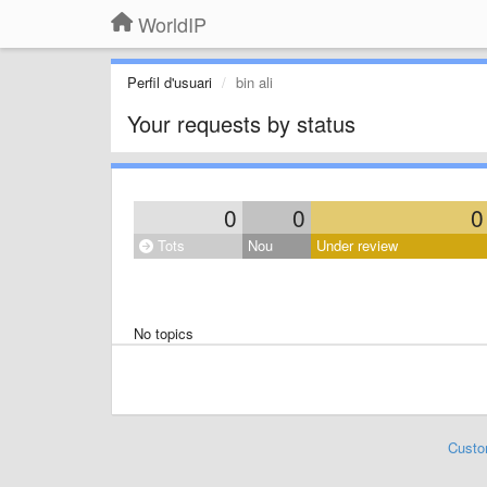
WorldIP
Perfil d'usuari
bin ali
Your requests by status
0
0
0
Tots
Nou
Under review
No topics
Custo