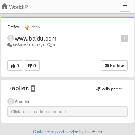
WorldIP
Firefox
Idees
www.baidu.com
0
Anònim
fa 10 anys
•
0
0
0
Follow
Replies
0
vells primer
Anònim
Customer support service
by UserEcho