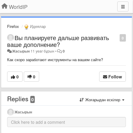
WorldIP
Firefox
Идеялар
Вы планируете дальше развивать
0
ваше дополнение?
Жасырын
11 year бұрын
•
0
Как скоро заработают инструменты на вашем сайте?
0
0
Follow
Replies
0
Жоғарыдан ескілер
Жасырын